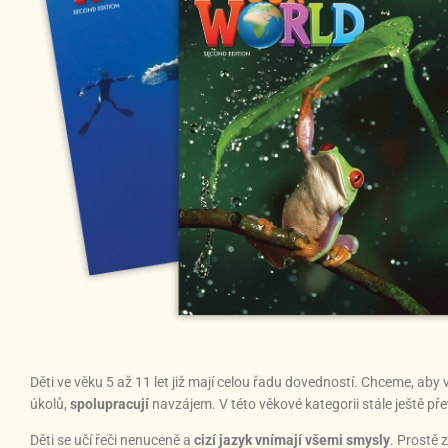
Děti ve věku 5 až 11 let již mají celou řadu dovedností. Chceme, aby
úkolů,
spolupracují
navzájem. V této věkové kategorii stále ještě př
Děti se učí řeči nenuceně a
cizí jazyk vnímají všemi smysly
. Prostě 