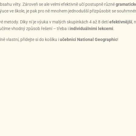
sahu věty. Zároveň se ale velmi efektivně učí postupně různé
gramatick
i výuce ve škole, je pak pro ně mnohem jednodušší přizpůsobit se souhrnn
kové metody. Díky ní je výuka v malých skupinkách 4 až 8 detí
efektivnější
, 
učíme vhodný způsob řešení – třeba i
individuálními lekcemi
.
vlastní, přidejte si do košíku i
učebnici National Geographic
!