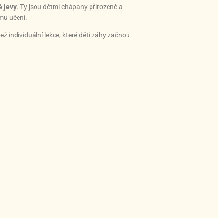
é jevy
. Ty jsou dětmi chápany přirozeně a
ému učení.
než individuální lekce, které děti záhy začnou