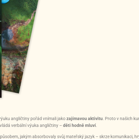
 výuku angličtiny pořád vnímali jako
zajímavou aktivitu
. Proto v našich k
evládá verbální výuka angličtiny –
děti hodně mluví
.
způsobem, jakým absorbovaly svůj mateřský jazyk – skrze komunikaci, hry