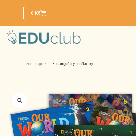
0
Kč
Homepage
/
/
Kurz angličtiny pro školáky