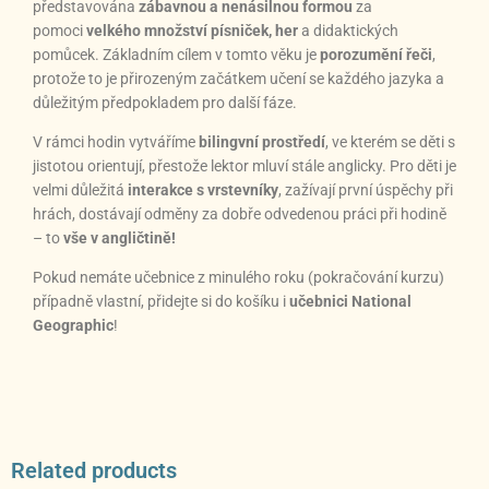
představována
zábavnou a nenásilnou formou
za
pomoci
velkého množství písniček, her
a didaktických
pomůcek. Základním cílem v tomto věku je
porozumění řeči
,
protože to je přirozeným začátkem učení se každého jazyka a
důležitým předpokladem pro další fáze.
V rámci hodin vytváříme
bilingvní prostředí
, ve kterém se děti s
jistotou orientují, přestože lektor mluví stále anglicky. Pro děti je
velmi důležitá
interakce s vrstevníky
, zažívají první úspěchy při
hrách, dostávají odměny za dobře odvedenou práci při hodině
– to
vše v angličtině!
Pokud nemáte učebnice z minulého roku (pokračování kurzu)
případně vlastní, přidejte si do košíku i
učebnici National
Geographic
!
Related products