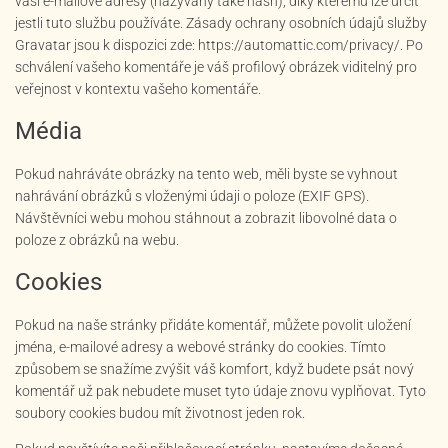
vaší e-mailové adresy (nazývaný také hash), díky kterému lze určit
jestli tuto službu používáte. Zásady ochrany osobních údajů služby
Gravatar jsou k dispozici zde: https://automattic.com/privacy/. Po
schválení vašeho komentáře je váš profilový obrázek viditelný pro
veřejnost v kontextu vašeho komentáře.
Média
Pokud nahráváte obrázky na tento web, měli byste se vyhnout
nahrávání obrázků s vloženými údaji o poloze (EXIF GPS).
Návštěvníci webu mohou stáhnout a zobrazit libovolné data o
poloze z obrázků na webu.
Cookies
Pokud na naše stránky přidáte komentář, můžete povolit uložení
jména, e-mailové adresy a webové stránky do cookies. Tímto
způsobem se snažíme zvýšit váš komfort, když budete psát nový
komentář už pak nebudete muset tyto údaje znovu vyplňovat. Tyto
soubory cookies budou mít životnost jeden rok.