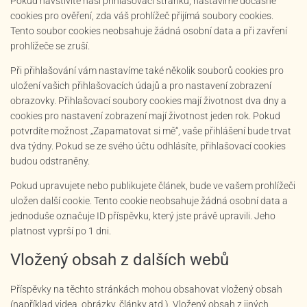
Pokud navštívíte naši přihlašovací stránku, nastavíme dočasné
cookies pro ověření, zda váš prohlížeč přijímá soubory cookies.
Tento soubor cookies neobsahuje žádná osobní data a při zavření
prohlížeče se zruší.
Při přihlašování vám nastavíme také několik souborů cookies pro
uložení vašich přihlašovacích údajů a pro nastavení zobrazení
obrazovky. Přihlašovací soubory cookies mají životnost dva dny a
cookies pro nastavení zobrazení mají životnost jeden rok. Pokud
potvrdíte možnost „Zapamatovat si mě“, vaše přihlášení bude trvat
dva týdny. Pokud se ze svého účtu odhlásíte, přihlašovací cookies
budou odstraněny.
Pokud upravujete nebo publikujete článek, bude ve vašem prohlížeči
uložen další cookie. Tento cookie neobsahuje žádná osobní data a
jednoduše označuje ID příspěvku, který jste právě upravili. Jeho
platnost vyprší po 1 dni.
Vložený obsah z dalších webů
Příspěvky na těchto stránkách mohou obsahovat vložený obsah
(například videa, obrázky, články atd.). Vložený obsah z jiných