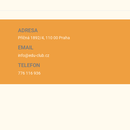
ADRESA
Příčná 1892/4, 110 00 Praha
EMAIL
info@edu-club.cz
TELEFON
776 116 936