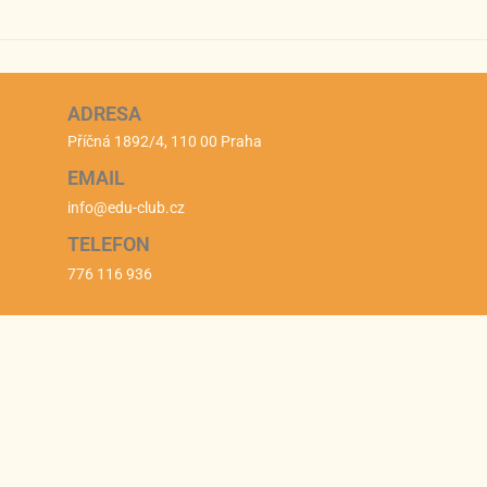
ADRESA
Příčná 1892/4, 110 00 Praha
EMAIL
info@edu-club.cz
TELEFON
776 116 936