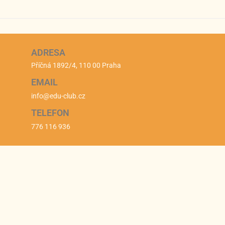
ADRESA
Příčná 1892/4, 110 00 Praha
EMAIL
info@edu-club.cz
TELEFON
776 116 936