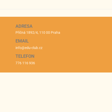
ADRESA
Příčná 1892/4, 110 00 Praha
EMAIL
info@edu-club.cz
TELEFON
776 116 936