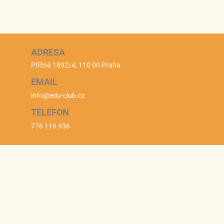
ADRESA
Příčná 1892/4, 110 00 Praha
EMAIL
info@edu-club.cz
TELEFON
776 116 936