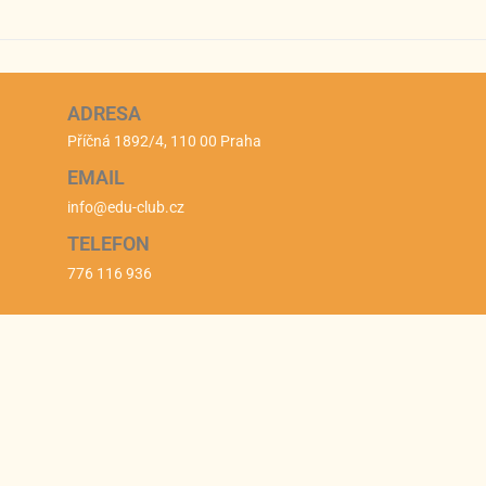
ADRESA
Příčná 1892/4, 110 00 Praha
EMAIL
info@edu-club.cz
TELEFON
776 116 936