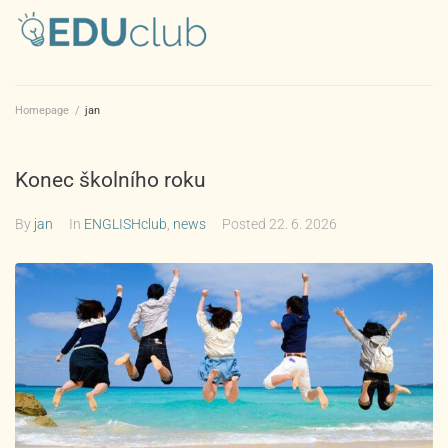
Homepage
/
jan
Konec školního roku
By
jan
In
ENGLISHclub
,
news
Posted
22. 6. 2026