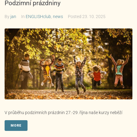
Podzimní prázdniny
By
jan
In
ENGLISHclub
,
news
Posted
23. 10. 2025
V průběhu podzimních prázdnin 27.-29. října naše kurzy neběží
MORE