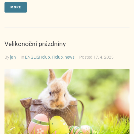
MORE
Velikonoční prázdniny
By
jan
In
ENGLISHclub
,
ITclub
,
news
Posted
17. 4. 2025