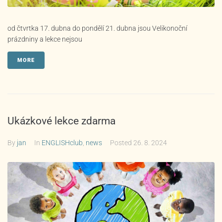
od čtvrtka 17. dubna do pondělí 21. dubna jsou Velikonoční
prázdniny a lekce nejsou
MORE
Ukázkové lekce zdarma
By
jan
In
ENGLISHclub
,
news
Posted
26. 8. 2024