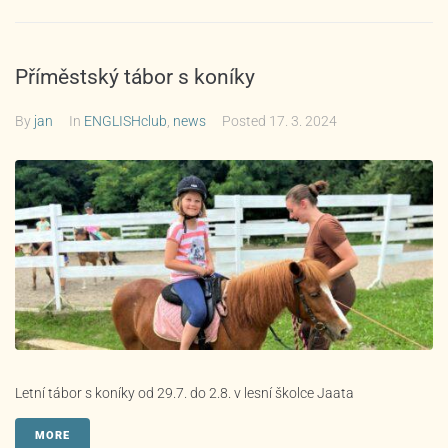
Příměstský tábor s koníky
By
jan
In
ENGLISHclub
,
news
Posted
17. 3. 2024
Letní tábor s koníky od 29.7. do 2.8. v lesní školce Jaata
MORE