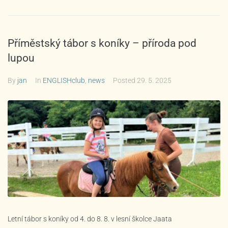
Příměstský tábor s koníky – příroda pod
lupou
By
jan
In
ENGLISHclub
,
news
Posted
29. 5. 2025
Letní tábor s koníky od 4. do 8. 8. v lesní školce Jaata