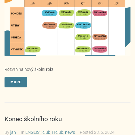
Rozvrh na nový školní rok!
MORE
Konec školního roku
By
jan
In
ENGLISHclub
,
ITclub
,
news
Posted
23. 6. 2024