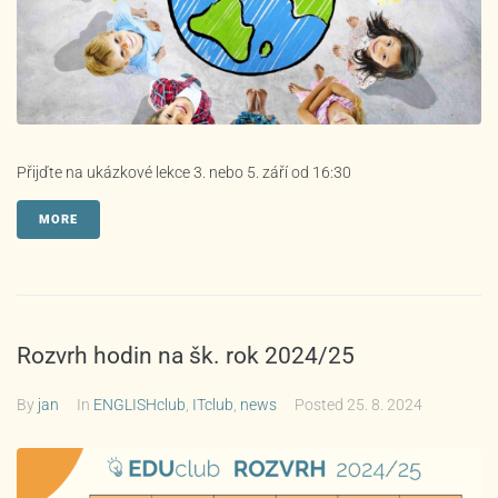
Přijďte na ukázkové lekce 3. nebo 5. září od 16:30
MORE
Rozvrh hodin na šk. rok 2024/25
By
jan
In
ENGLISHclub
,
ITclub
,
news
Posted
25. 8. 2024