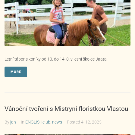
Letní tábor s koníky od 10. do 14. 8. v lesní školce Jaata
MORE
Vánoční tvoření s Mistryní floristkou Vlastou
By
jan
In
ENGLISHclub
,
news
Posted
4. 12. 2025