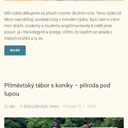
Milí rodiče,děkujeme za přízeň v tomto školním roce. Tento týden již
lekce neprobíhají, poslední byly v minulém týdnu. Bylo nám s Vámi
moc dobře, studenty a studenty angličtina bavila a viděli jsme
posun: já i má kolegyně a kolega. Věřím, že úspěch se skládá z
malých krůčků a ty se...
MORE
Příměstský tábor s koníky – příroda pod
lupou
By
jan
In
ENGLISHclub
,
news
Posted
16. 1. 2026