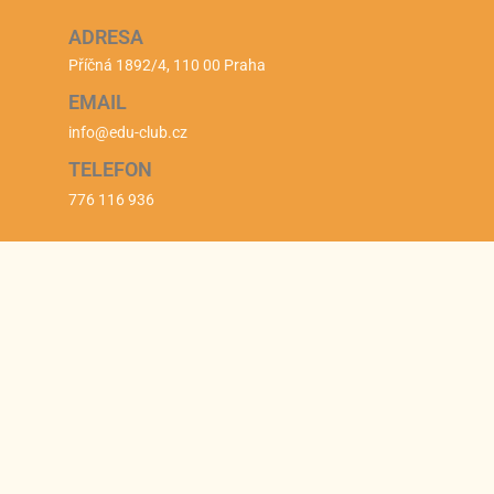
ADRESA
Příčná 1892/4, 110 00 Praha
EMAIL
info@edu-club.cz
TELEFON
776 116 936