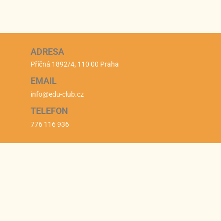
ADRESA
Příčná 1892/4, 110 00 Praha
EMAIL
info@edu-club.cz
TELEFON
776 116 936