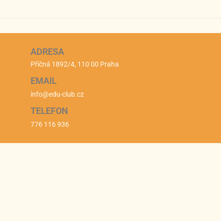
ADRESA
Příčná 1892/4, 110 00 Praha
EMAIL
info@edu-club.cz
TELEFON
776 116 936