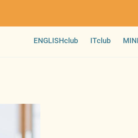
ENGLISHclub
ITclub
MIN