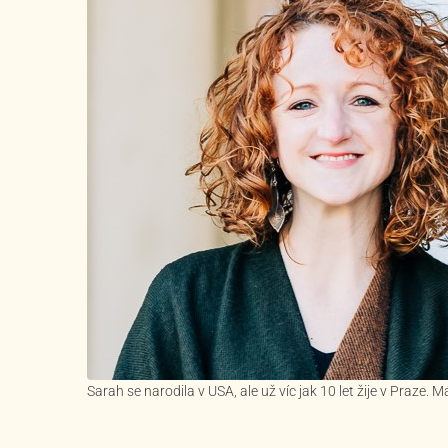
Sarah se narodila v USA, ale už víc jak 10 let žije v Praze.