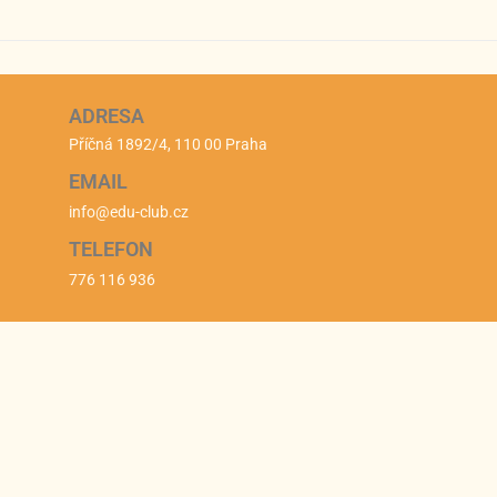
ADRESA
Příčná 1892/4, 110 00 Praha
EMAIL
info@edu-club.cz
TELEFON
776 116 936