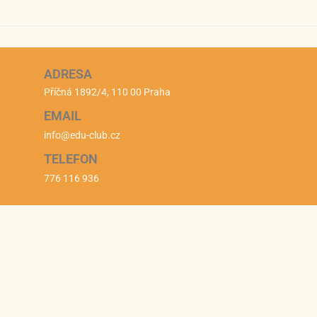
ADRESA
Příčná 1892/4, 110 00 Praha
EMAIL
info@edu-club.cz
TELEFON
776 116 936