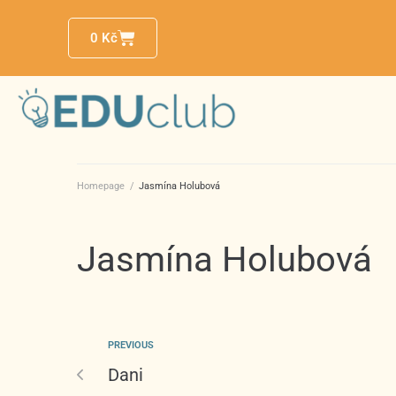
0
Kč
Homepage
/
Jasmína Holubová
Jasmína Holubová
PREVIOUS
Dani