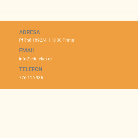
ADRESA
Příčná 1892/4, 110 00 Praha
EMAIL
info@edu-club.cz
TELEFON
776 116 936