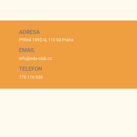
ADRESA
Příčná 1892/4, 110 00 Praha
EMAIL
info@edu-club.cz
TELEFON
776 116 936