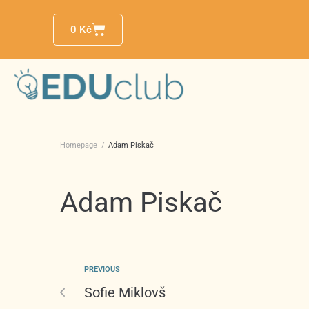
0
Kč
Homepage
/
Adam Piskač
Adam Piskač
PREVIOUS
Sofie Miklovš