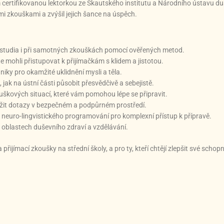
 certifikovanou lektorkou ze Skautského institutu a Národního ústavu duš
i zkouškami a zvýšil jejich šance na úspěch.
 studia i při samotných zkouškách pomocí ověřených metod.
e mohli přistupovat k přijímačkám s klidem a jistotou.
niky pro okamžité uklidnění mysli a těla.
jak na ústní části působit přesvědčivě a sebejistě.
uškových situací, které vám pomohou lépe se připravit.
ožit dotazy v bezpečném a podpůrném prostředí.
 neuro-lingvistického programování pro komplexní přístup k přípravě.
v oblastech duševního zdraví a vzdělávání.
a přijímací zkoušky na střední školy, a pro ty, kteří chtějí zlepšit své scho