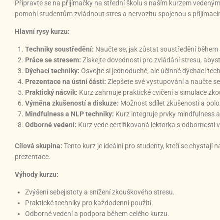
Připravte se na přijímačky na střední školu s naším kurzem vedeným
pomohl studentům zvládnout stres a nervozitu spojenou s přijímacím
Hlavní rysy kurzu:
Techniky soustředění:
Naučte se, jak zůstat soustředění během
Práce se stresem:
Získejte dovednosti pro zvládání stresu, abyst
Dýchací techniky:
Osvojte si jednoduché, ale účinné dýchací tech
Prezentace na ústní části:
Zlepšete své vystupování a naučte se, 
Praktický nácvik:
Kurz zahrnuje praktické cvičení a simulace zko
Výměna zkušeností a diskuze:
Možnost sdílet zkušenosti a pol
Mindfulness a NLP techniky:
Kurz integruje prvky mindfulness a
Odborné vedení:
Kurz vede certifikovaná lektorka s odborností 
Cílová skupina:
Tento kurz je ideální pro studenty, kteří se chystají n
prezentace.
Výhody kurzu:
Zvýšení sebejistoty a snížení zkouškového stresu.
Praktické techniky pro každodenní použití.
Odborné vedení a podpora během celého kurzu.