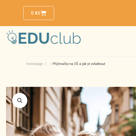
0
Kč
Homepage
/
/
Přijímačky na SŠ a jak je zvládnout