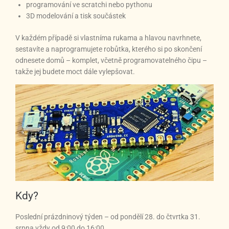
programování ve scratchi nebo pythonu
3D modelování a tisk součástek
V každém případě si vlastníma rukama a hlavou navrhnete,
sestavíte a naprogramujete robůtka, kterého si po skončení
odnesete domů – komplet, včetně programovatelného čipu –
takže jej budete moct dále vylepšovat.
Kdy?
Poslední prázdninový týden – od pondělí 28. do čtvrtka 31.
srpna vždy od 9:00 do 16:00