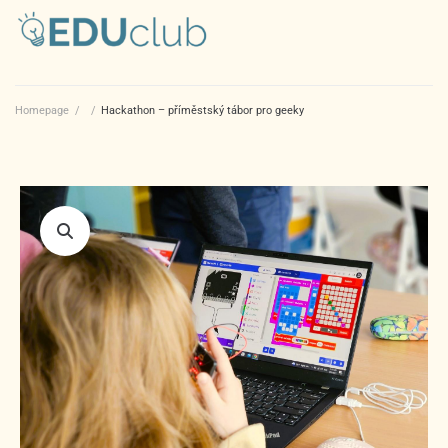
Homepage
/
/
Hackathon – příměstský tábor pro geeky