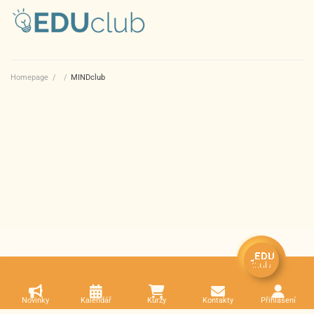
Homepage
/
/
MINDclub
Novinky
Kalendář
Kurzy
Kontakty
Přihlášení