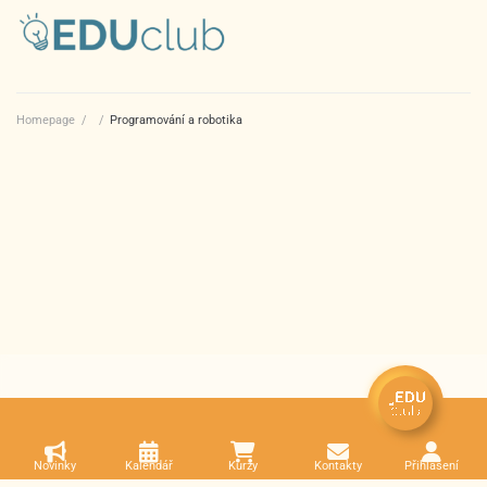
Homepage
/
/
Programování a robotika
Novinky
Kalendář
Kurzy
Kontakty
Přihlášení