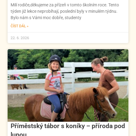
Milí rodiče,děkujeme za přízeň v tomto školním roce. Tento
týden již lekce neprobíhají, poslední byly v minulém týdnu.
Bylo nám s Vámi moc dobře, studenty
ČÍST DÁL »
22. 6. 2026
Příměstský tábor s koníky – příroda pod
lupou