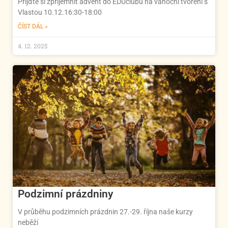
Přijďte si zpříjemnit advent do EDUclubu na vánoční tvoření s
Vlastou 10.12.16:30-18:00
ČÍST DÁL »
4. 12. 2025
Podzimní prázdniny
V průběhu podzimních prázdnin 27.-29. října naše kurzy
neběží