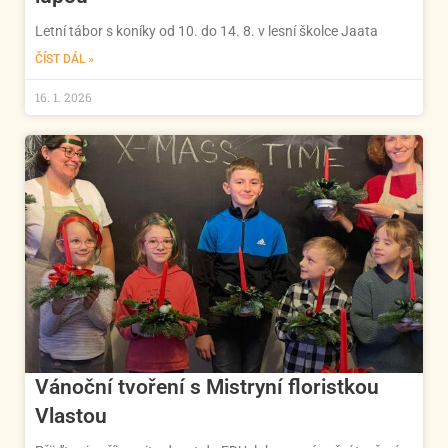
Letní tábor s koníky od 10. do 14. 8. v lesní školce Jaata
ČÍST DÁL »
16. 1. 2026
Vánoční tvoření s Mistryní floristkou
Vlastou