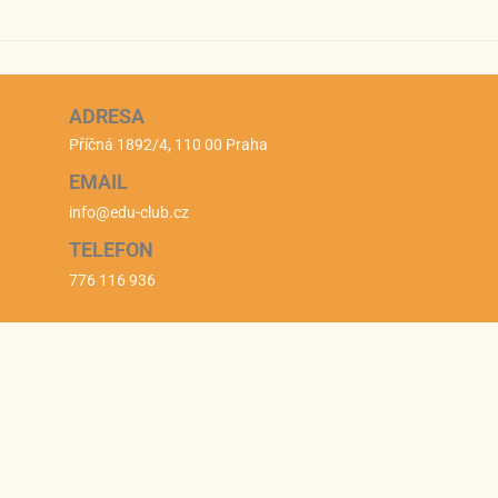
ADRESA
Příčná 1892/4, 110 00 Praha
EMAIL
info@edu-club.cz
TELEFON
776 116 936