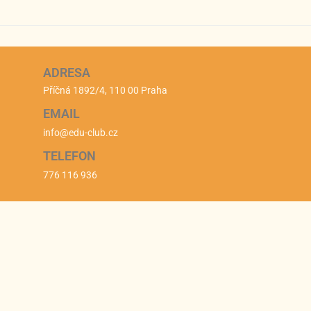
ADRESA
Příčná 1892/4, 110 00 Praha
EMAIL
info@edu-club.cz
TELEFON
776 116 936