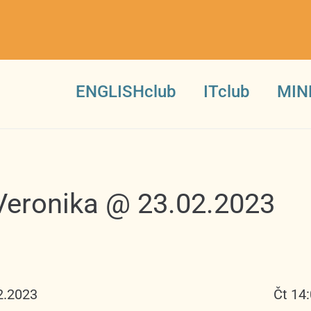
ENGLISHclub
ITclub
MIN
Veronika @ 23.02.2023
2.2023
Čt 14