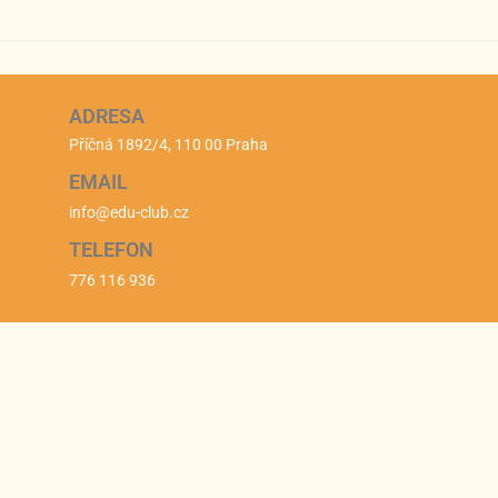
ADRESA
Příčná 1892/4, 110 00 Praha
EMAIL
info@edu-club.cz
TELEFON
776 116 936