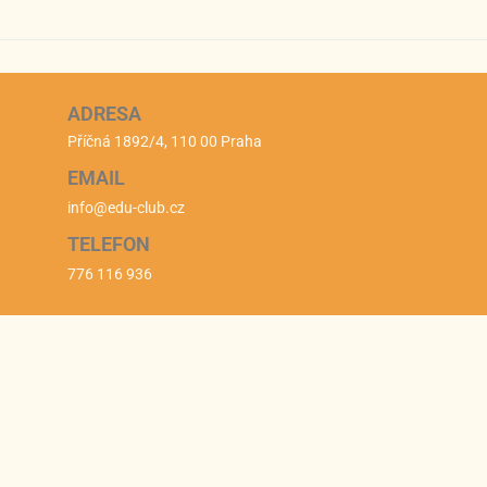
ADRESA
Příčná 1892/4, 110 00 Praha
EMAIL
info@edu-club.cz
TELEFON
776 116 936