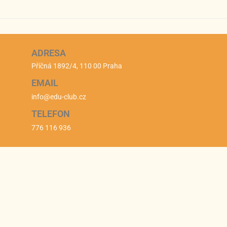
ADRESA
Příčná 1892/4, 110 00 Praha
EMAIL
info@edu-club.cz
TELEFON
776 116 936