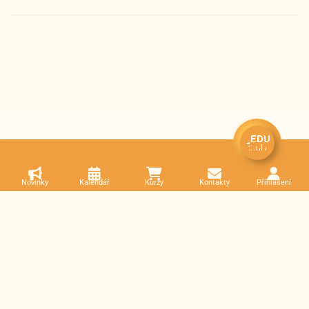
Novinky
Kalendář
Kurzy
Kontakty
Přihlášení