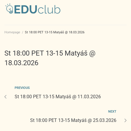
Homepage
/
St 18:00 PET 13-15 Matyáš @ 18.03.2026
St 18:00 PET 13-15 Matyáš @
18.03.2026
PREVIOUS
St 18:00 PET 13-15 Matyáš @ 11.03.2026
NEXT
St 18:00 PET 13-15 Matyáš @ 25.03.2026