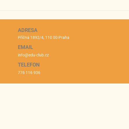
ADRESA
Příčná 1892/4, 110 00 Praha
EMAIL
info@edu-club.cz
TELEFON
776 116 936