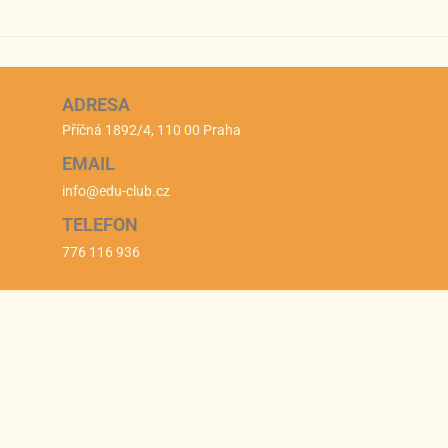
ADRESA
Příčná 1892/4, 110 00 Praha
EMAIL
info@edu-club.cz
TELEFON
776 116 936