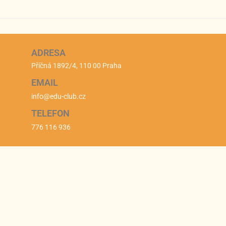
ADRESA
Příčná 1892/4, 110 00 Praha
EMAIL
info@edu-club.cz
TELEFON
776 116 936