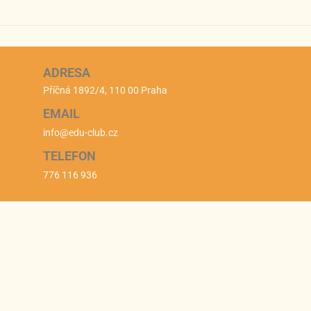
ADRESA
Příčná 1892/4, 110 00 Praha
EMAIL
info@edu-club.cz
TELEFON
776 116 936