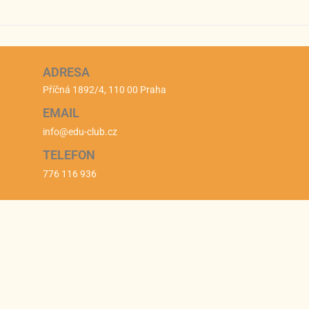
ADRESA
Příčná 1892/4, 110 00 Praha
EMAIL
info@edu-club.cz
TELEFON
776 116 936