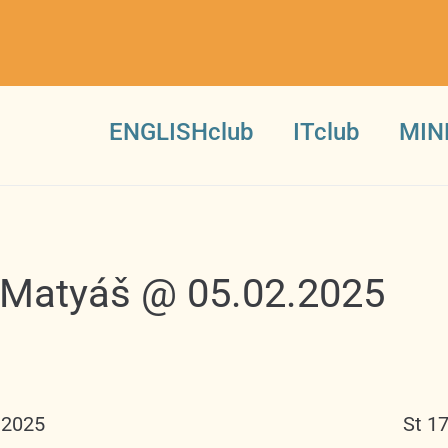
ENGLISHclub
ITclub
MIN
9 Matyáš @ 05.02.2025
.2025
St 1