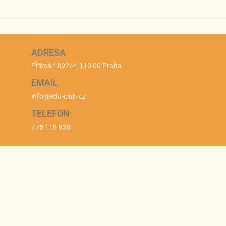
ADRESA
Příčná 1892/4, 110 00 Praha
EMAIL
info@edu-club.cz
TELEFON
776 116 936