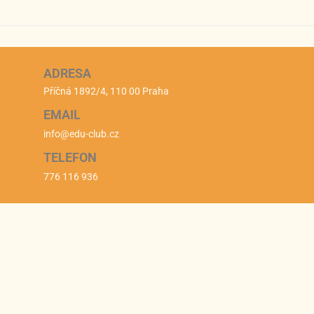
ADRESA
Příčná 1892/4, 110 00 Praha
EMAIL
info@edu-club.cz
TELEFON
776 116 936