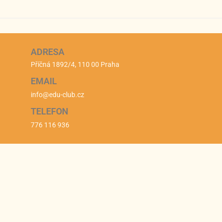
ADRESA
Příčná 1892/4, 110 00 Praha
EMAIL
info@edu-club.cz
TELEFON
776 116 936