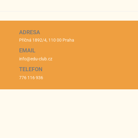
ADRESA
Příčná 1892/4, 110 00 Praha
EMAIL
info@edu-club.cz
TELEFON
776 116 936