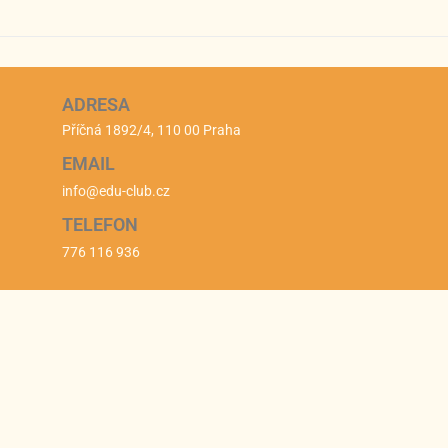
ADRESA
Příčná 1892/4, 110 00 Praha
EMAIL
info@edu-club.cz
TELEFON
776 116 936