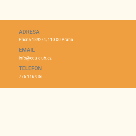
ADRESA
Příčná 1892/4, 110 00 Praha
EMAIL
info@edu-club.cz
TELEFON
776 116 936