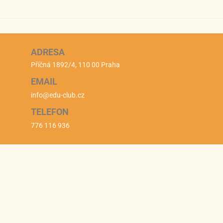
ADRESA
Příčná 1892/4, 110 00 Praha
EMAIL
info@edu-club.cz
TELEFON
776 116 936