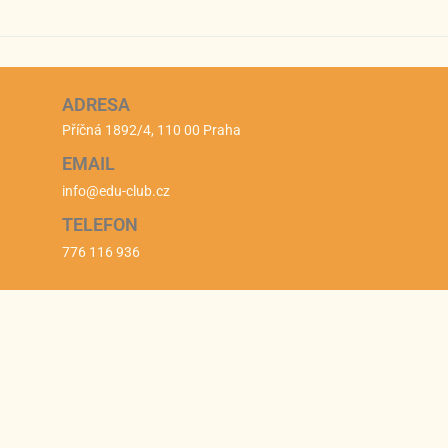
ADRESA
Příčná 1892/4, 110 00 Praha
EMAIL
info@edu-club.cz
TELEFON
776 116 936