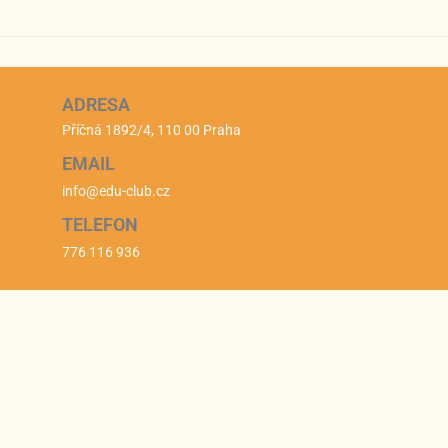
ADRESA
Příčná 1892/4, 110 00 Praha
EMAIL
info@edu-club.cz
TELEFON
776 116 936