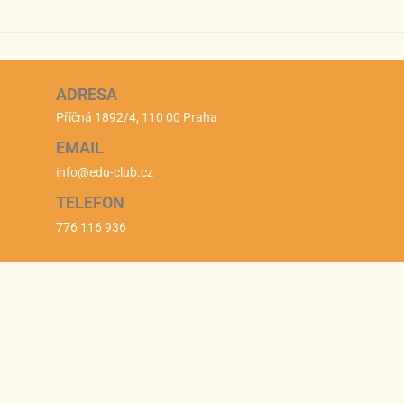
ADRESA
Příčná 1892/4, 110 00 Praha
EMAIL
info@edu-club.cz
TELEFON
776 116 936