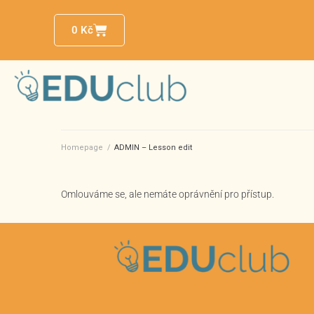
0
Kč
Homepage
/
ADMIN – Lesson edit
Omlouváme se, ale nemáte oprávnění pro přístup.