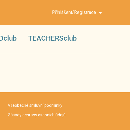
Přihlášení/Registrace
Dclub
TEACHERSclub
Všeobecné smluvní podmínky
Zásady ochrany osobních údajů