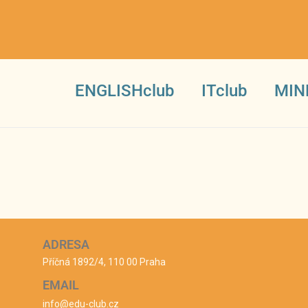
ENGLISHclub
ITclub
MIN
ADRESA
Příčná 1892/4, 110 00 Praha
EMAIL
info@edu-club.cz