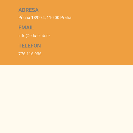
ADRESA
Příčná 1892/4, 110 00 Praha
EMAIL
info@edu-club.cz
TELEFON
776 116 936