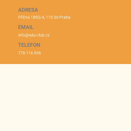
ADRESA
Příčná 1892/4, 110 00 Praha
EMAIL
info@edu-club.cz
TELEFON
776 116 936