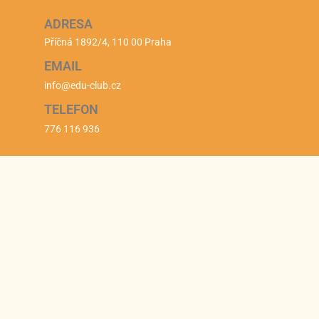
ADRESA
Příčná 1892/4, 110 00 Praha
EMAIL
info@edu-club.cz
TELEFON
776 116 936