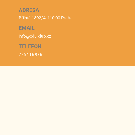
ADRESA
Příčná 1892/4, 110 00 Praha
EMAIL
info@edu-club.cz
TELEFON
776 116 936