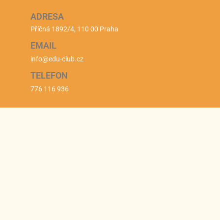
ADRESA
Příčná 1892/4, 110 00 Praha
EMAIL
info@edu-club.cz
TELEFON
776 116 936